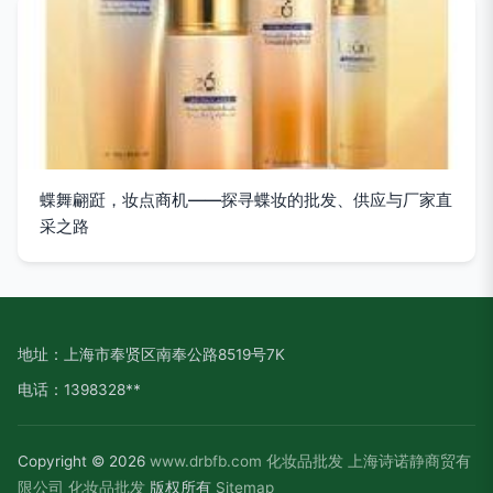
蝶舞翩跹，妆点商机——探寻蝶妆的批发、供应与厂家直
采之路
地址：上海市奉贤区南奉公路8519号7K
电话：1398328**
Copyright © 2026
www.drbfb.com
化妆品批发
上海诗诺静商贸有
限公司
化妆品批发
版权所有
Sitemap